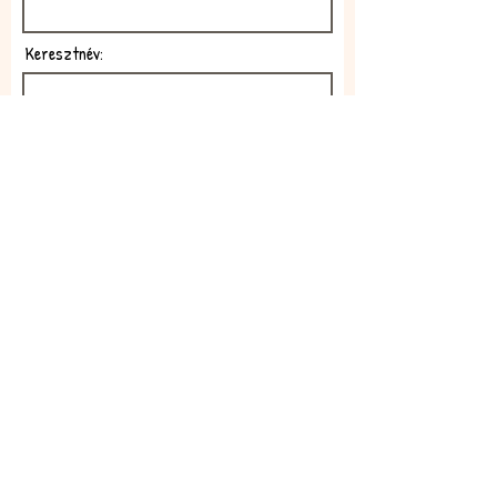
Keresztnév:
E-mail:
Feliratkozom!
Elfogadom az adatkezelési
szabályzatot!
Elolvasom itt: