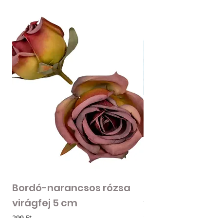
Bordó-narancsos rózsa
Fodros szirmú 
virágfej 5 cm
virágfej - vilá
Ár
Ár
299 Ft
205 Ft