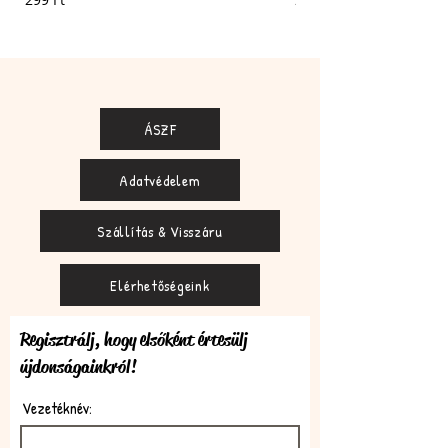
ÁSZF
Adatvédelem
Szállítás & Visszáru
Elérhetőségeink
Regisztrálj, hogy elsőként értesülj
újdonságainkról!
Vezetéknév: