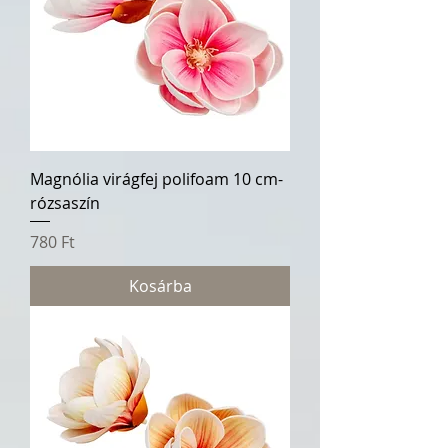
Magnólia virágfej polifoam 10 cm-
rózsaszín
Ár
780 Ft
Kosárba