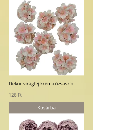
Dekor virágfej krém-rózsaszín
Ár
128 Ft
Kosárba