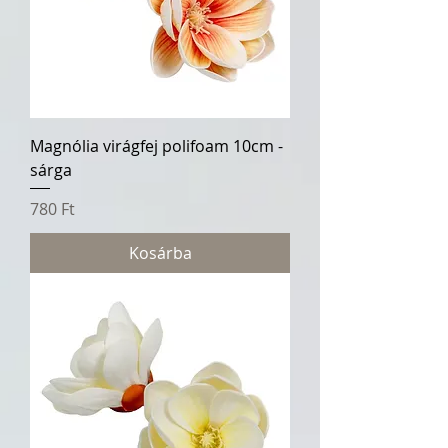
Magnólia virágfej polifoam 10cm -
sárga
Ár
780 Ft
Kosárba