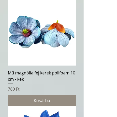
Mű magnólia fej kerek polifoam 10
cm - kék
Ár
780 Ft
Kosárba