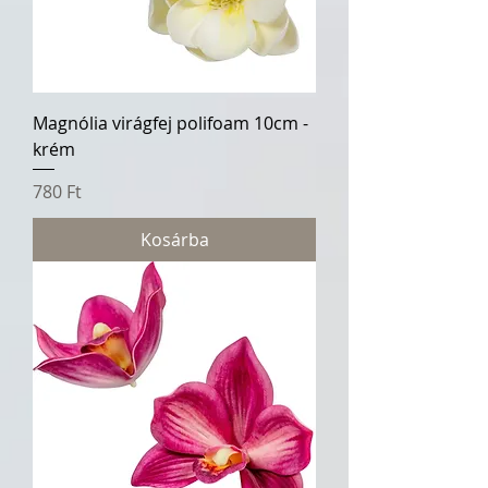
Magnólia virágfej polifoam 10cm -
krém
Ár
780 Ft
Kosárba