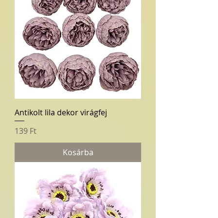
Antikolt lila dekor virágfej
Ár
139 Ft
Kosárba