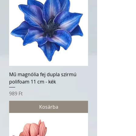
Mű magnólia fej dupla szirmú
polifoam 11 cm - kék
Ár
989 Ft
Kosárba