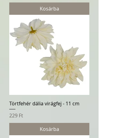
Kosárba
Törtfehér dália virágfej - 11 cm
Ár
229 Ft
Kosárba