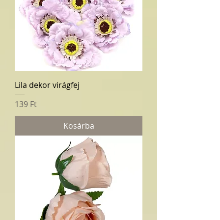
Lila dekor virágfej
Ár
139 Ft
Kosárba