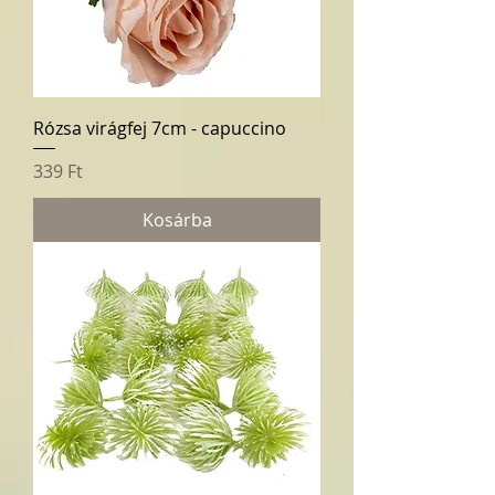
Rózsa virágfej 7cm - capuccino
Ár
339 Ft
Kosárba