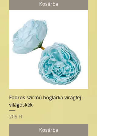
Kosárba
Fodros szirmú boglárka virágfej -
világoskék
Ár
205 Ft
Kosárba