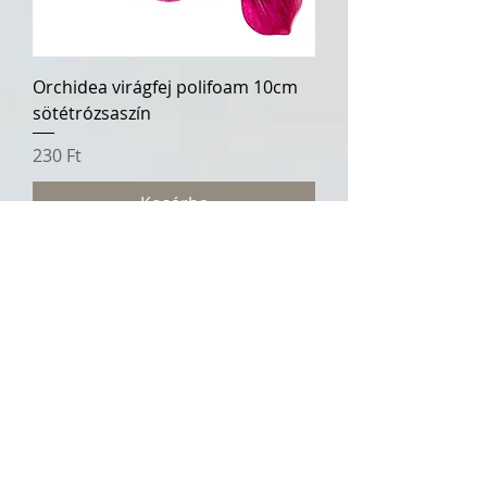
Orchidea virágfej polifoam 10cm
sötétrózsaszín
Ár
230 Ft
Kosárba