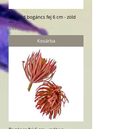
Mű zöld bogáncs fej 6 cm - zöld
Ár
85 Ft
Kosárba