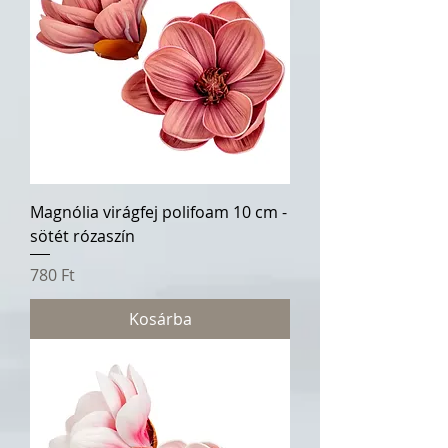
Magnólia virágfej polifoam 10 cm -
sötét rózaszín
Ár
780 Ft
Kosárba