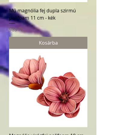
Mű magnólia fej dupla szirmú
polifoam 11 cm - kék
Ár
989 Ft
Kosárba