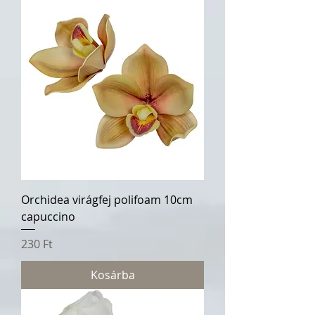
Orchidea virágfej polifoam 10cm
capuccino
Ár
230 Ft
Kosárba