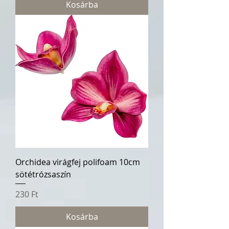
Kosárba
Orchidea virágfej polifoam 10cm
sötétrózsaszín
Ár
230 Ft
Kosárba