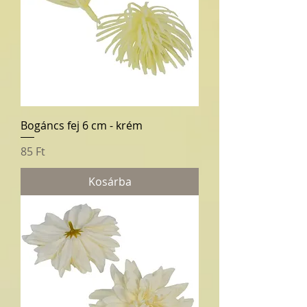
Bogáncs fej 6 cm - krém
Ár
85 Ft
Kosárba