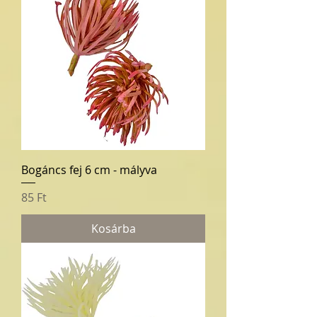
Bogáncs fej 6 cm - mályva
Ár
85 Ft
Kosárba