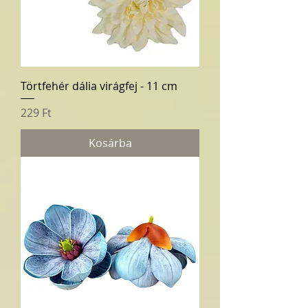
Törtfehér dália virágfej - 11 cm
Ár
229 Ft
Kosárba