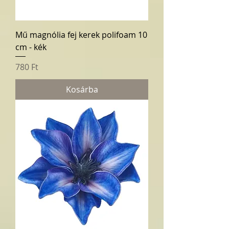
Mű magnólia fej kerek polifoam 10
cm - kék
Ár
780 Ft
Kosárba