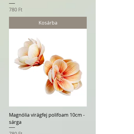
Ár
780 Ft
Kosárba
Magnólia virágfej polifoam 10cm -
sárga
Ár
780 Ft