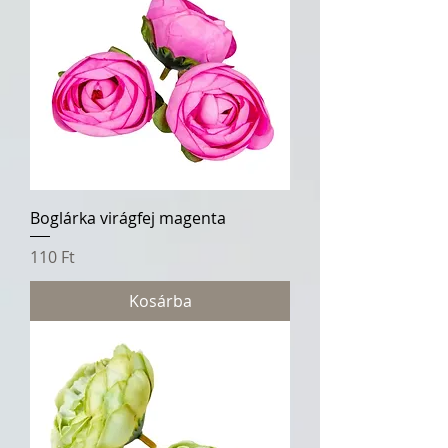
Boglárka virágfej magenta
Ár
110 Ft
Kosárba