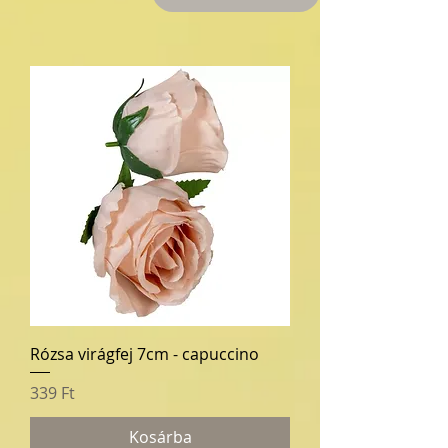
Rózsa virágfej 7cm - capuccino
Ár
339 Ft
Kosárba