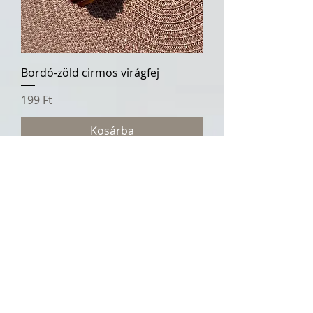
Bordó-zöld cirmos virágfej
Ár
199 Ft
Kosárba