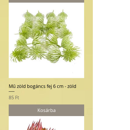
Mű zöld bogáncs fej 6 cm - zöld
Ár
85 Ft
Kosárba