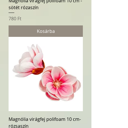
Magnólia virágfej polifoam 10 cm -
sötét rózaszín
Ár
780 Ft
Kosárba
Magnólia virágfej polifoam 10 cm-
rózsaszín