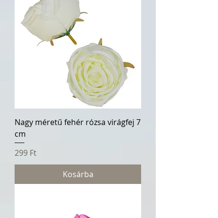
Nagy méretű fehér rózsa virágfej 7
cm
Ár
299 Ft
Kosárba