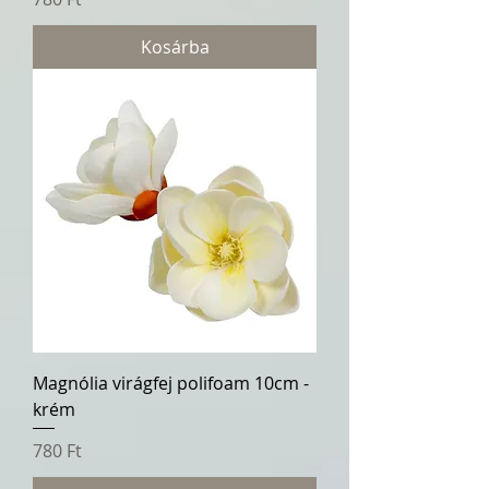
Kosárba
Magnólia virágfej polifoam 10cm -
krém
Ár
780 Ft