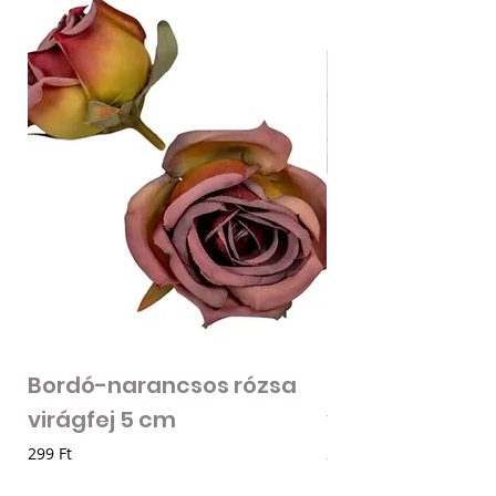
Bordó-narancsos rózsa
Fodros szirmú 
virágfej 5 cm
virágfej - vilá
Ár
Ár
299 Ft
205 Ft