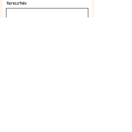
Keresztnév:
E-mail:
Feliratkozom!
Elfogadom az adatkezelési
szabályzatot!
Elolvasom itt: