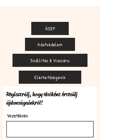
ÁSZF
Adatvédelem
Szállítás & Visszáru
Elérhetőségeink
Regisztrálj, hogy elsőként értesülj
újdonságainkról!
Vezetéknév: