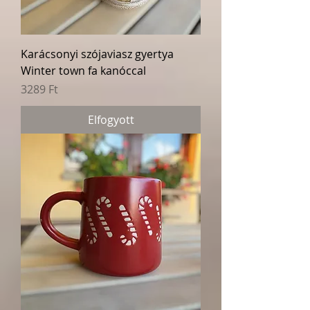
Karácsonyi szójaviasz gyertya
Winter town fa kanóccal
Ár
3289 Ft
Elfogyott