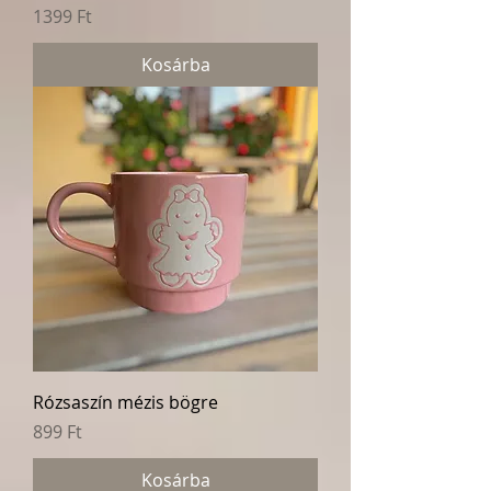
Ár
1399 Ft
Kosárba
Rózsaszín mézis bögre
Ár
899 Ft
Kosárba