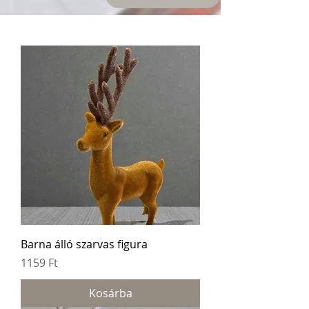
Barna álló szarvas figura
Ár
1159 Ft
Kosárba