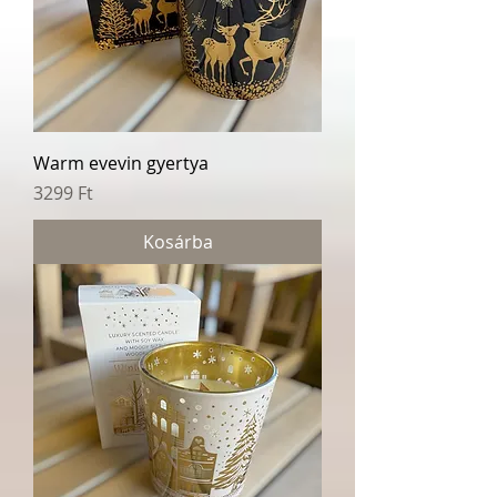
Warm evevin gyertya
Ár
3299 Ft
Kosárba