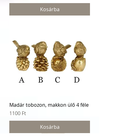
Kosárba
Madár tobozon, makkon ülő 4 féle
Ár
1100 Ft
Kosárba