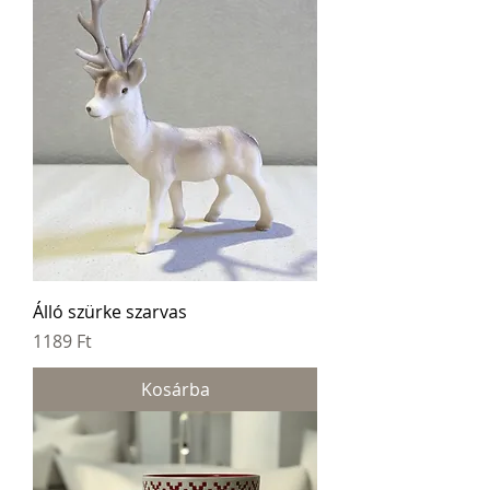
Álló szürke szarvas
Ár
1189 Ft
Kosárba