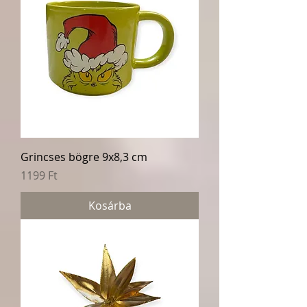
Grincses bögre 9x8,3 cm
Ár
1199 Ft
Kosárba