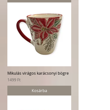
Mikulás virágos karácsonyi bögre
Ár
1499 Ft
Kosárba