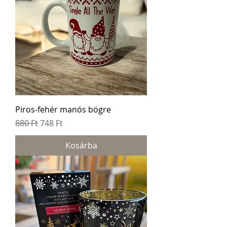
Piros-fehér manós bögre
Szokásos ár
Akciós ár
880 Ft
748 Ft
Kosárba