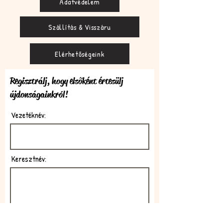
Adatvédelem
Szállítás & Visszáru
Elérhetőségeink
Regisztrálj, hogy elsőként értesülj
újdonságainkról!
Vezetéknév:
Keresztnév:
E-mail: