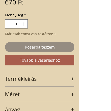
Ár
670 Ft
Mennyiség
*
Már csak ennyi van raktáron: 1
Kosárba teszem
Tovább a vásárláshoz
Termékleírás
Gipsz szivárvány, felhővel. A termék 4 cm
Méret
magas, 7,5 cm hosszú és 1,5 cm széles.
4 x 7,5 x 1,5 cm
Anyag