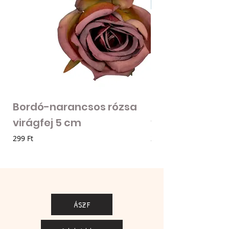
Bordó-narancsos rózsa
Fodros szirmú 
virágfej 5 cm
virágfej - vilá
Ár
Ár
299 Ft
205 Ft
ÁSZF