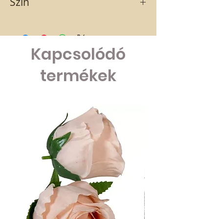
Szín
fekete fehér szegéllyel
Kapcsolódó
termékek