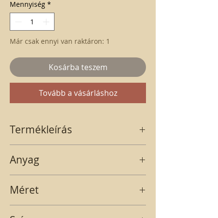
Mennyiség
*
Már csak ennyi van raktáron: 1
Kosárba teszem
Tovább a vásárláshoz
Termékleírás
Nagy méretű, Only for you fekete doboz
Anyag
körbe fehér szegéllyel, műanyag belsővel.
papír
Méret
8x20