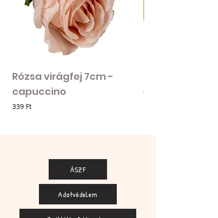
Rózsa virágfej 7cm -
Mű zöld bogánc
capuccino
- zöld
Ár
Ár
339 Ft
85 Ft
ÁSZF
Adatvédelem