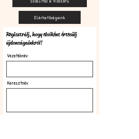
Szállítás & Visszáru
Elérhetőségeink
Regisztrálj, hogy elsőként értesülj
újdonságainkról!
Vezetéknév:
Keresztnév:
E-mail: