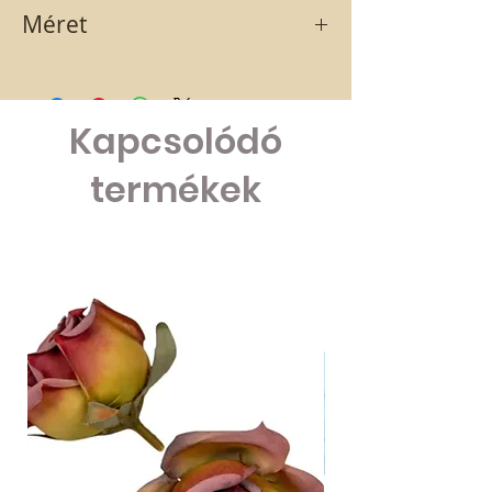
narancssárga-arany
Méret
12x10 cm
Kapcsolódó
termékek