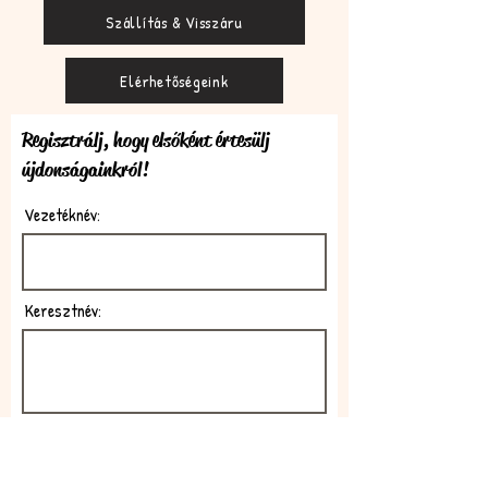
Szállítás & Visszáru
Elérhetőségeink
Regisztrálj, hogy elsőként értesülj
újdonságainkról!
Vezetéknév:
Keresztnév:
E-mail: