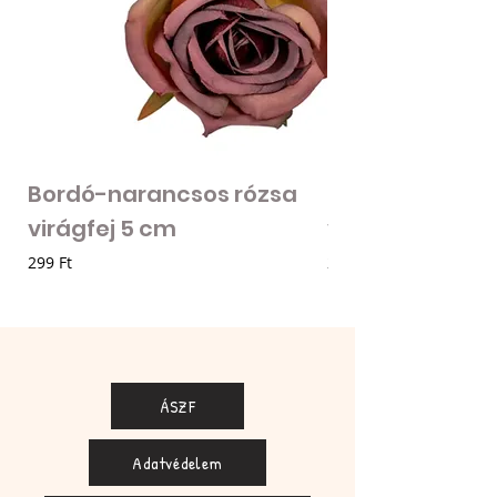
Bordó-narancsos rózsa
Fodros szirmú 
virágfej 5 cm
virágfej - vilá
Ár
Ár
299 Ft
205 Ft
ÁSZF
Adatvédelem