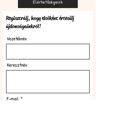
Elérhetőségeink
Regisztrálj, hogy elsőként értesülj
újdonságainkról!
Vezetéknév:
Keresztnév:
E-mail:
Feliratkozom!