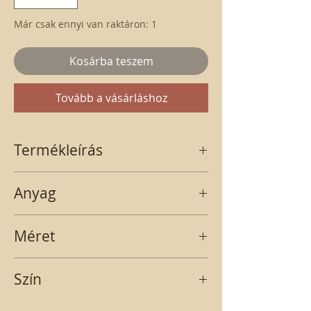
Már csak ennyi van raktáron: 1
Kosárba teszem
Tovább a vásárláshoz
Termékleírás
Fehér, tömb alakú gyertya. A termék ára
Anyag
egy csomagra értendő, amiben 4 db
gyertya található.
VIASZ
Méret
9x6
Szín
fehér