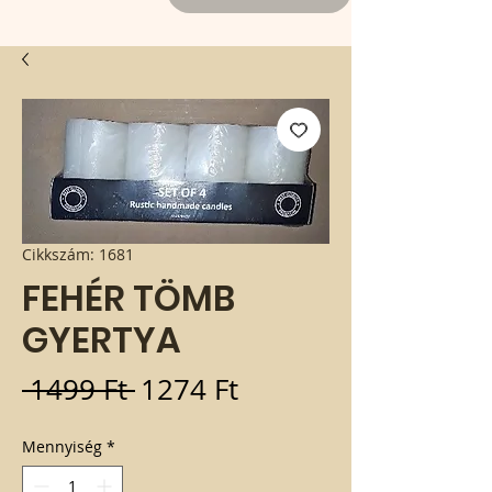
Cikkszám: 1681
FEHÉR TÖMB
GYERTYA
Szokásos
Akciós
 1499 Ft 
1274 Ft
ár
ár
Mennyiség
*