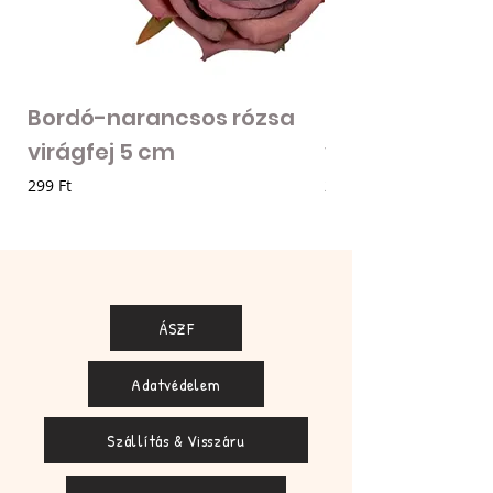
Bordó-narancsos rózsa
Fodros szirmú 
virágfej 5 cm
virágfej - vilá
Ár
Ár
299 Ft
205 Ft
ÁSZF
Adatvédelem
Szállítás & Visszáru