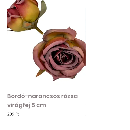
Bordó-narancsos rózsa
Fodros szirmú 
virágfej 5 cm
virágfej - vilá
Ár
Ár
299 Ft
205 Ft