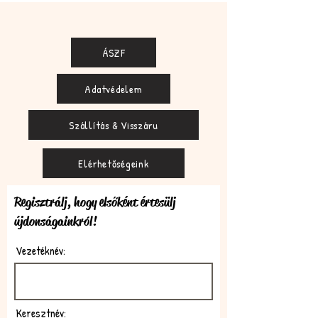
ÁSZF
Adatvédelem
Szállítás & Visszáru
Elérhetőségeink
Regisztrálj, hogy elsőként értesülj
újdonságainkról!
Vezetéknév:
Keresztnév: