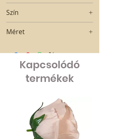
műanyag
vonatkozik.
Szín
világoszöld
Méret
M 7cm x Sz 8cm
Kapcsolódó
termékek