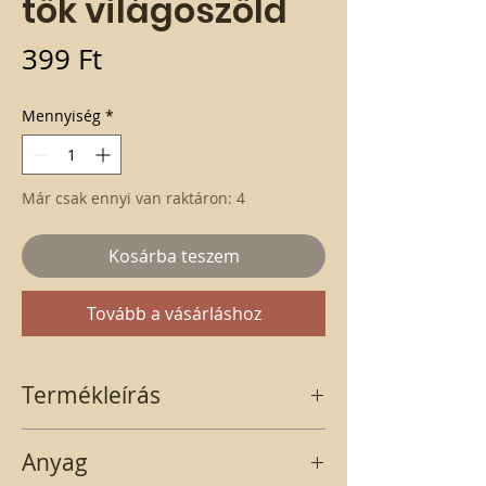
tök világoszöld
Ár
399 Ft
Mennyiség
*
Már csak ennyi van raktáron: 4
Kosárba teszem
Tovább a vásárláshoz
Termékleírás
Világoszöld színű műanyag tök kis
Anyag
méretű. A termék kb. 7 cm magas és 8 cm
széles. A feltüntetett át le egy termékre