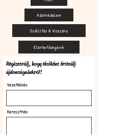
Adatvédelem
Szállítás & Visszáru
Elérhetőségeink
Regisztrálj, hogy elsőként értesülj
újdonságainkról!
Vezetéknév:
Keresztnév: