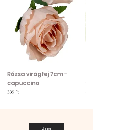
Rózsa virágfej 7cm -
Mű zöld bogánc
capuccino
- zöld
Ár
Ár
339 Ft
85 Ft
ÁSZF