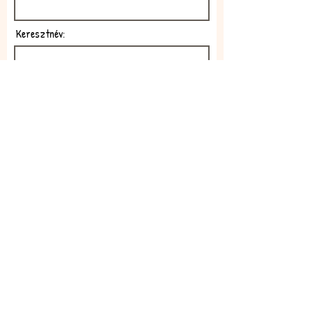
Keresztnév:
E-mail:
Feliratkozom!
Elfogadom az adatkezelési
szabályzatot!
Elolvasom itt: