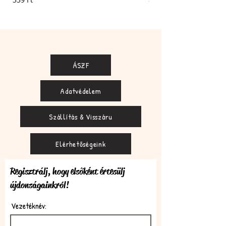
ÁSZF
Adatvédelem
Szállítás & Visszáru
Elérhetőségeink
Regisztrálj, hogy elsőként értesülj
újdonságainkról!
Vezetéknév: