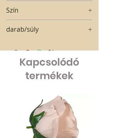
2,5-5 cm
Szín
natúr-barna
darab/súly
5 db/29 g
Kapcsolódó
termékek