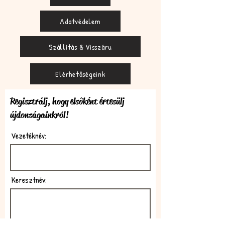
Adatvédelem
Szállítás & Visszáru
Elérhetőségeink
Regisztrálj, hogy elsőként értesülj
újdonságainkról!
Vezetéknév:
Keresztnév: