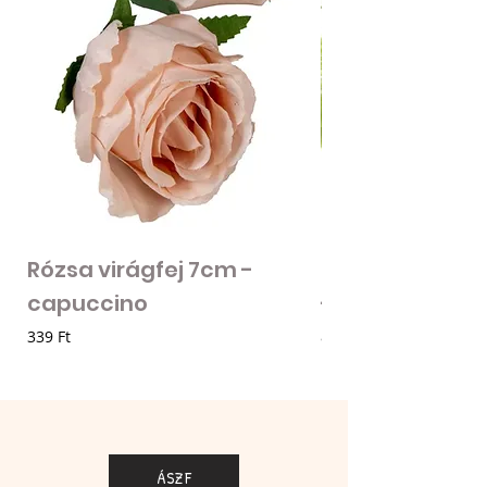
Rózsa virágfej 7cm -
Mű zöld bogánc
capuccino
- zöld
Ár
Ár
339 Ft
85 Ft
ÁSZF