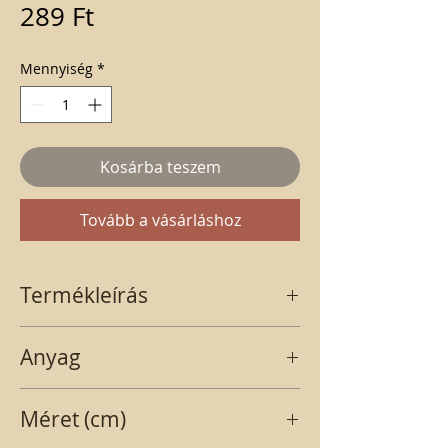
Ár
289 Ft
Mennyiség
*
Kosárba teszem
Tovább a vásárláshoz
Termékleírás
TOBOZ NATÚR. A temések méreteiben
Anyag
előfordulhatnak különbségek, mivel
természetes anyagról van szó.
termés
Méret (cm)