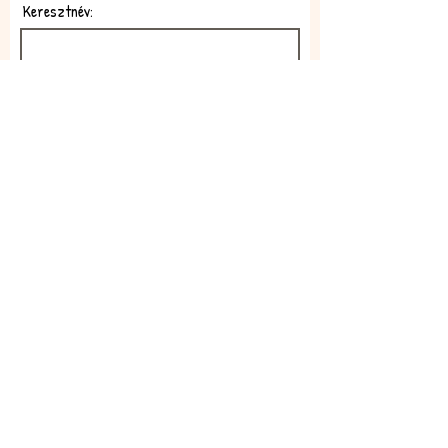
Keresztnév:
E-mail:
Feliratkozom!
Elfogadom az adatkezelési
szabályzatot!
Elolvasom itt: