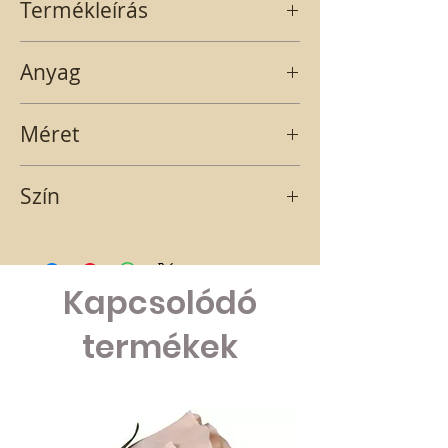
Termékleírás
Fehér csillogós szarvas trófea.
Anyag
MŰANYAG
Méret
12,8X3
Szín
FEHÉR GLITTERES
Kapcsolódó
termékek