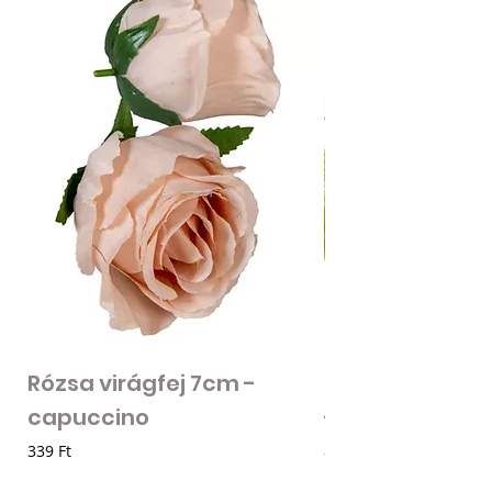
Rózsa virágfej 7cm -
Mű zöld bogánc
capuccino
- zöld
Ár
Ár
339 Ft
85 Ft