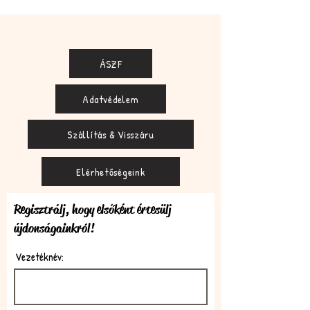
ÁSZF
Adatvédelem
Szállítás & Visszáru
Elérhetőségeink
Regisztrálj, hogy elsőként értesülj
újdonságainkról!
Vezetéknév: