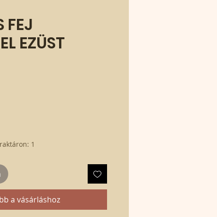
 FEJ
EL EZÜST
raktáron: 1
m
bb a vásárláshoz