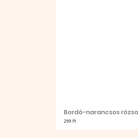
Bordó-narancsos rózsa 
Ár
299 Ft