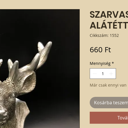
SZARVAS
ALÁTÉTT
Cikkszám: 1552
Ár
660 Ft
Mennyiség
*
Már csak ennyi van 
Kosárba tesze
Tová