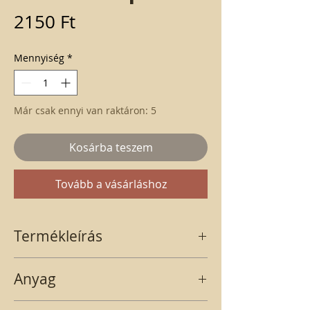
Ár
2150 Ft
Mennyiség
*
Már csak ennyi van raktáron: 5
Kosárba teszem
Tovább a vásárláshoz
Termékleírás
Hosszú szürkés-rózsaszínes szőrmés
Anyag
koszorú széna alapon
széna alap, szőrme