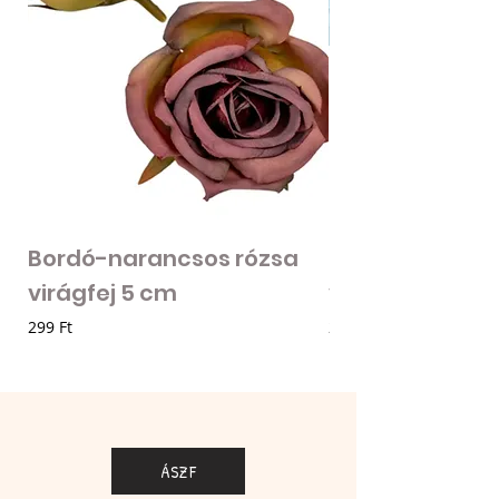
Bordó-narancsos rózsa
Fodros szirmú 
virágfej 5 cm
virágfej - vilá
Ár
Ár
299 Ft
205 Ft
ÁSZF