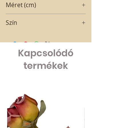
Méret (cm)
20 cm szőrrel 24 cm
Szín
szürke-rózsaszín
Kapcsolódó
termékek