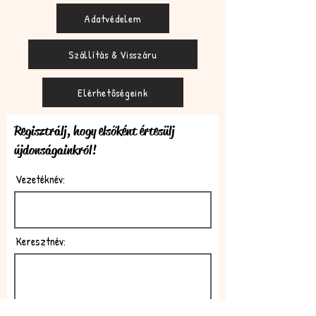
Adatvédelem
Szállítás & Visszáru
Elérhetőségeink
Regisztrálj, hogy elsőként értesülj
újdonságainkról!
Vezetéknév:
Keresztnév: