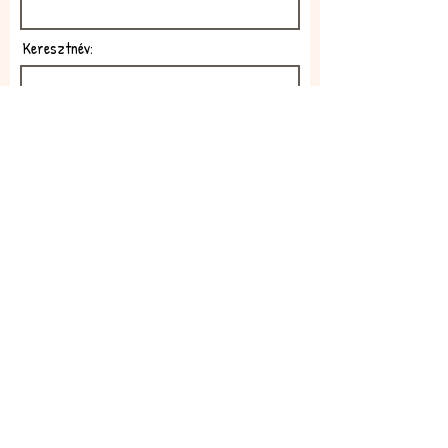
Keresztnév:
E-mail:
Feliratkozom!
Elfogadom az adatkezelési
szabályzatot!
Elolvasom itt: