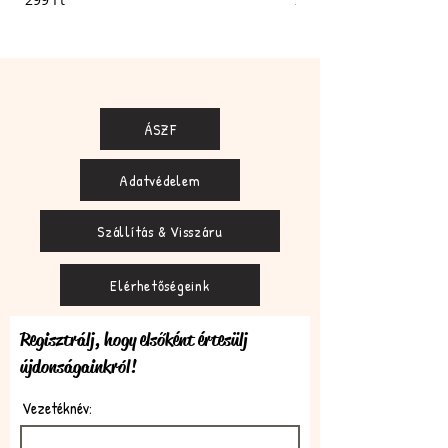
ÁSZF
Adatvédelem
Szállítás & Visszáru
Elérhetőségeink
Regisztrálj, hogy elsőként értesülj
újdonságainkról!
Vezetéknév: