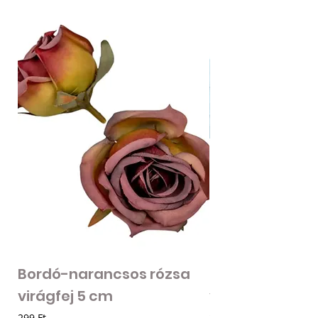
Bordó-narancsos rózsa
Fodros szirmú 
virágfej 5 cm
virágfej - vilá
Ár
Ár
299 Ft
205 Ft