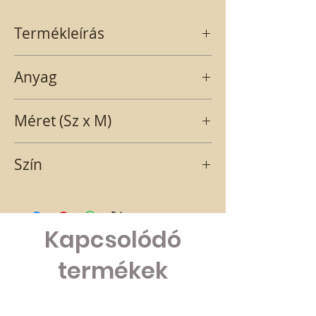
Termékleírás
Rózsaszín kagylón Sok szerettel felirat
Anyag
hosszú pálcával
papír
Méret (Sz x M)
5,4X8 PÁLCA HOSSZ:26 CM
Szín
RÓZSASZÍN
Kapcsolódó
termékek