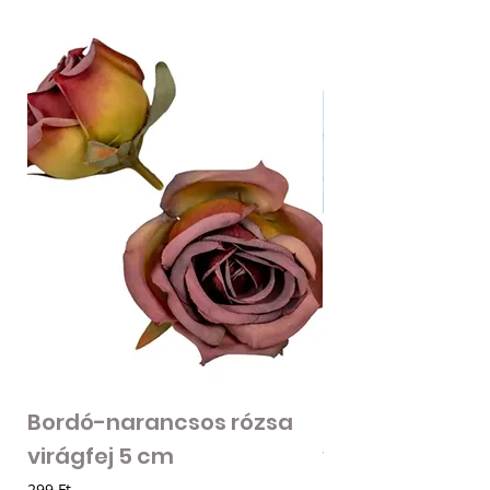
Bordó-narancsos rózsa
Fodros szirmú 
virágfej 5 cm
virágfej - vilá
Ár
Ár
299 Ft
205 Ft