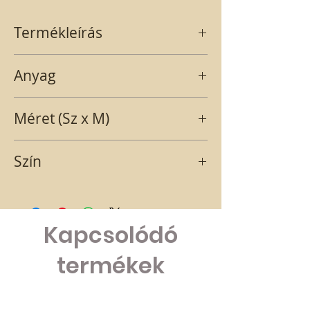
Termékleírás
Világos zöld kagylón Sok szerettel felirat
Anyag
hosszú pálcával
papír
Méret (Sz x M)
5,4X8 PÁLCA HOSSZ:26 CM
Szín
VILÁGOS ZÖLD
Kapcsolódó
termékek