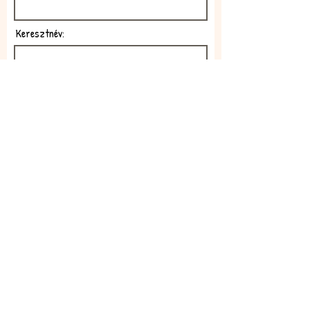
Keresztnév:
E-mail:
Feliratkozom!
Elfogadom az adatkezelési
szabályzatot!
Elolvasom itt: