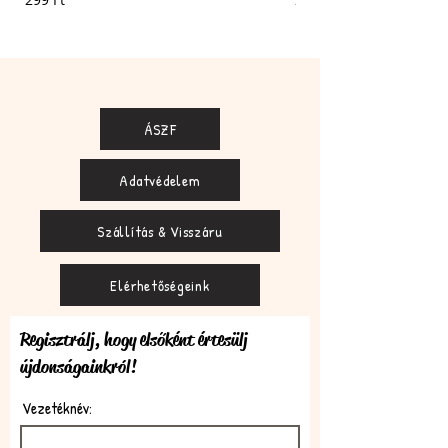
ÁSZF
Adatvédelem
Szállítás & Visszáru
Elérhetőségeink
Regisztrálj, hogy elsőként értesülj
újdonságainkról!
Vezetéknév: