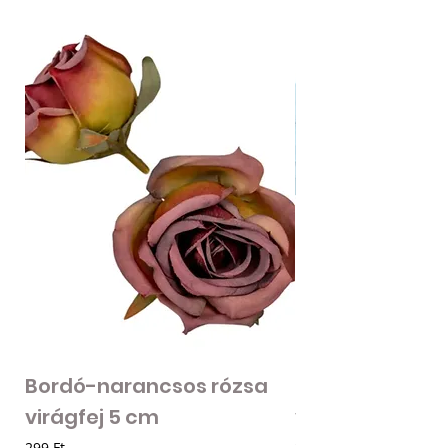
Bordó-narancsos rózsa
Fodros szirmú 
virágfej 5 cm
virágfej - vilá
Ár
Ár
299 Ft
205 Ft