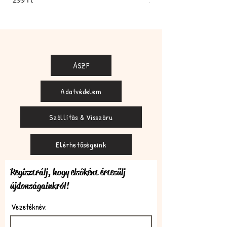
ÁSZF
Adatvédelem
Szállítás & Visszáru
Elérhetőségeink
Regisztrálj, hogy elsőként értesülj
újdonságainkról!
Vezetéknév: