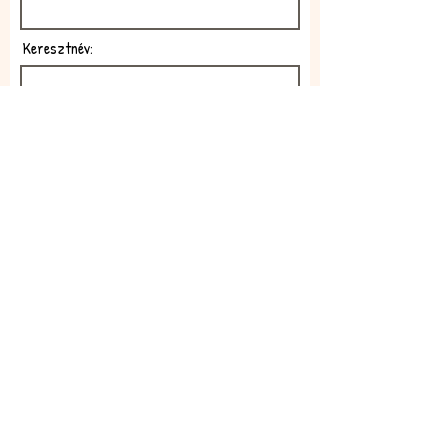
Keresztnév:
E-mail:
Feliratkozom!
Elfogadom az adatkezelési
szabályzatot!
Elolvasom itt: