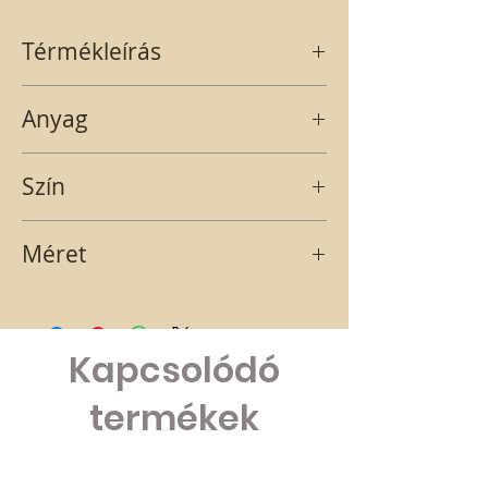
Térmékleírás
Rózsaszín sapkás kerámia ülő kislány
Anyag
figura.
Kerámia
Szín
rózsaszín-kék
Méret
14x7 cm
Kapcsolódó
termékek