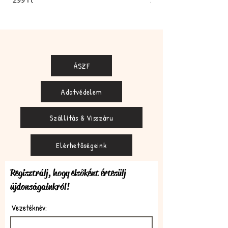
ÁSZF
Adatvédelem
Szállítás & Visszáru
Elérhetőségeink
Regisztrálj, hogy elsőként értesülj
újdonságainkról!
Vezetéknév: