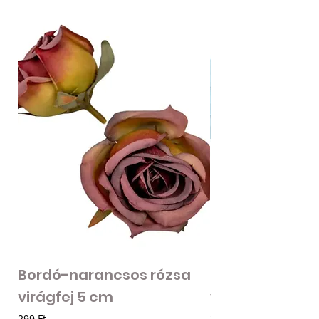
Bordó-narancsos rózsa
Fodros szirmú 
virágfej 5 cm
virágfej - vilá
Ár
Ár
299 Ft
205 Ft