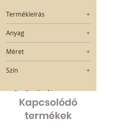
Termékleírás
Fehér csillogós rénszarvas figura.
Anyag
MŰANYAG
Méret
7X11
Szín
FEHÉR GLITTERES
Kapcsolódó
termékek