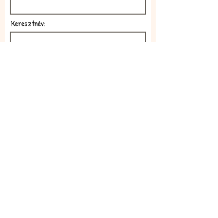
Keresztnév:
E-mail:
Feliratkozom!
Elfogadom az adatkezelési
szabályzatot!
Elolvasom itt: