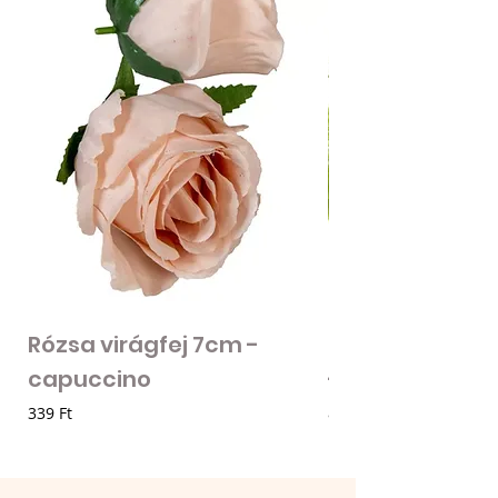
Rózsa virágfej 7cm -
Mű zöld bogánc
capuccino
- zöld
Ár
Ár
339 Ft
85 Ft