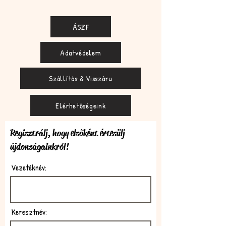
ÁSZF
Adatvédelem
Szállítás & Visszáru
Elérhetőségeink
Regisztrálj, hogy elsőként értesülj
újdonságainkról!
Vezetéknév:
Keresztnév: