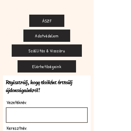
ÁSZF
Adatvédelem
Szállítás & Visszáru
Elérhetőségeink
Regisztrálj, hogy elsőként értesülj
újdonságainkról!
Vezetéknév:
Keresztnév: