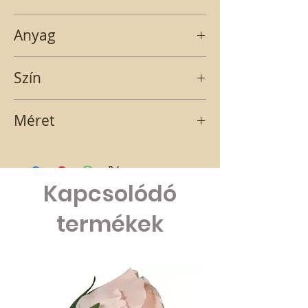
Púder színű kerámia szívecske.
Anyag
Kerámia
Szín
púder
Méret
3x6,5x7,5 cm
Kapcsolódó
termékek