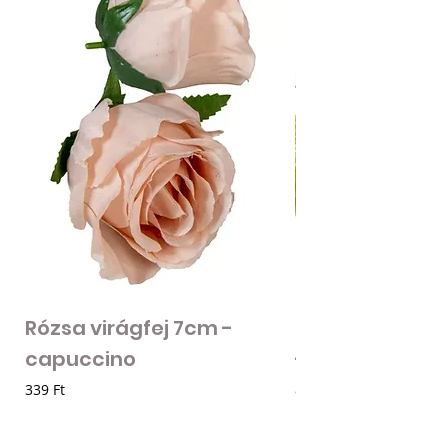
Rózsa virágfej 7cm -
Mű zöld bogánc
capuccino
- zöld
Ár
Ár
339 Ft
85 Ft