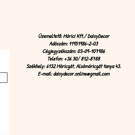
Üzemeltető: Mórici Kft./ DaisyDecor
Adószám: 11951986-2-03
Cégjegyzékszám: 03-09-107986
Telefon: +36 30/ 812-8788
Székhely: 6132 Móricgát, Alsómóricgát tanya 43.
E-mail:
daisydecor.online@gmail.com