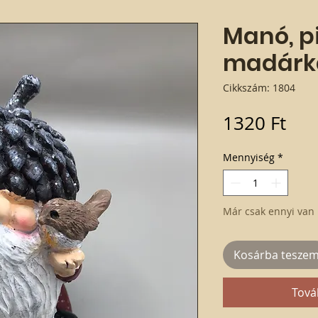
Manó, p
madárk
Cikkszám: 1804
Ár
1320 Ft
Mennyiség
*
Már csak ennyi van 
Kosárba tesze
Tová