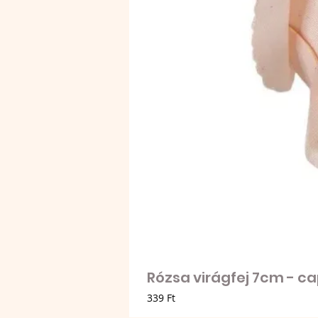
Rózsa virágfej 7cm - c
Ár
339 Ft