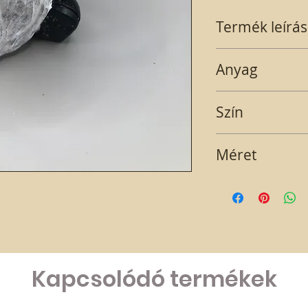
Termék leírás
Piros ruhás manócs
Anyag
Gipsz
Szín
Piros-fehér-szürke
Méret
9x5 cm
Kapcsolódó termékek