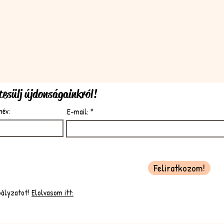
rtesülj újdonságainkról!
név:
E-mail:
Feliratkozom!
bályzatot!
Elolvasom itt: