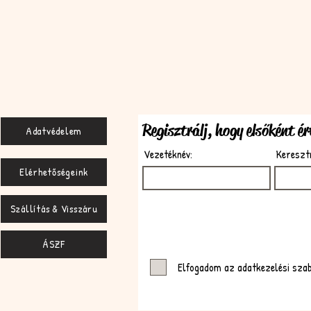
Regisztrálj, hogy elsőként é
Adatvédelem
Vezetéknév:
Kereszt
Elérhetőségeink
Szállítás & Visszáru
ÁSZF
Elfogadom az adatkezelési sza