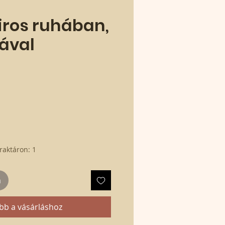
iros ruhában,
ával
raktáron: 1
m
bb a vásárláshoz