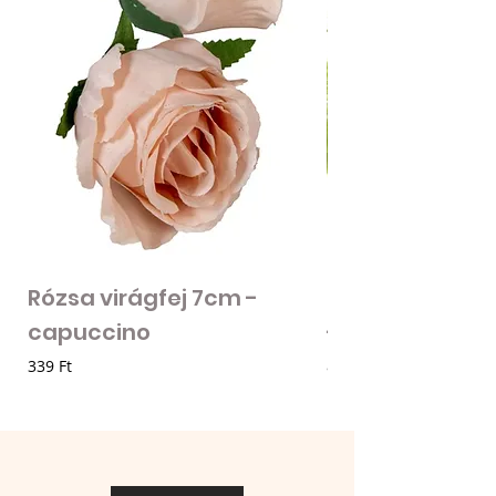
Rózsa virágfej 7cm -
Mű zöld bogánc
capuccino
- zöld
Ár
Ár
339 Ft
85 Ft