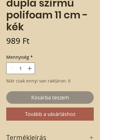
dupla szirmú
polifoam 11 cm -
kék
Ár
989 Ft
Mennyiség
*
Már csak ennyi van raktáron: 6
Kosárba teszem
Tovább a vásárláshoz
Termékleírás