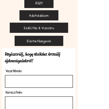
ÁSZF
Adatvédelem
Szállítás & Visszáru
Elérhetőségeink
Regisztrálj, hogy elsőként értesülj
újdonságainkról!
Vezetéknév:
Keresztnév: