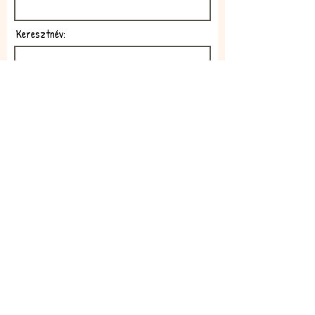
Keresztnév:
E-mail:
Feliratkozom!
Elfogadom az adatkezelési
szabályzatot!
Elolvasom itt: