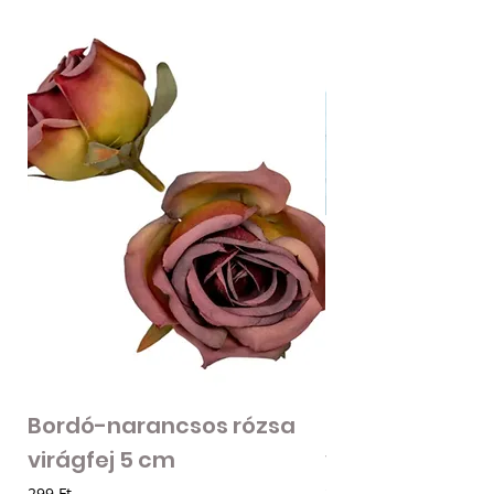
Bordó-narancsos rózsa
Fodros szirmú 
virágfej 5 cm
virágfej - vilá
Ár
Ár
299 Ft
205 Ft