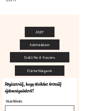
ÁSZF
Adatvédelem
Szállítás & Visszáru
Elérhetőségeink
Regisztrálj, hogy elsőként értesülj
újdonságainkról!
Vezetéknév: