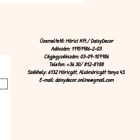
Üzemeltető: Mórici Kft./ DaisyDecor
Adószám: 11951986-2-03
Cégjegyzékszám: 03-09-107986
Telefon: +36 30/ 812-8788
Székhely: 6132 Móricgát, Alsómóricgát tanya 43.
E-mail:
daisydecor.online@gmail.com