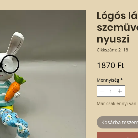
Lógós l
szemüve
nyuszi
Cikkszám: 2118
Ár
1870 Ft
Mennyiség
*
Már csak ennyi van 
Kosárba tesze