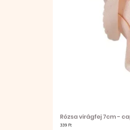
Rózsa virágfej 7cm - c
Ár
339 Ft