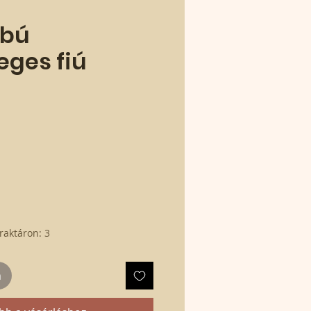
ábú
ges fiú
raktáron: 3
m