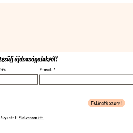
rtesülj újdonságainkról!
név:
E-mail:
Feliratkozom!
bályzatot!
Elolvasom itt: