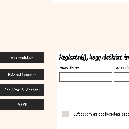
Regisztrálj, hogy elsőként é
Adatvédelem
Vezetéknév:
Kereszt
Elérhetőségeink
Szállítás & Visszáru
ÁSZF
Elfogadom az adatkezelési sza