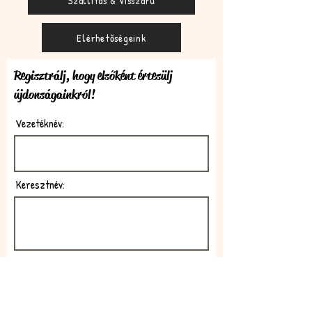
Szállítás & Visszáru
Elérhetőségeink
Regisztrálj, hogy elsőként értesülj
újdonságainkról!
Vezetéknév:
Keresztnév:
E-mail: