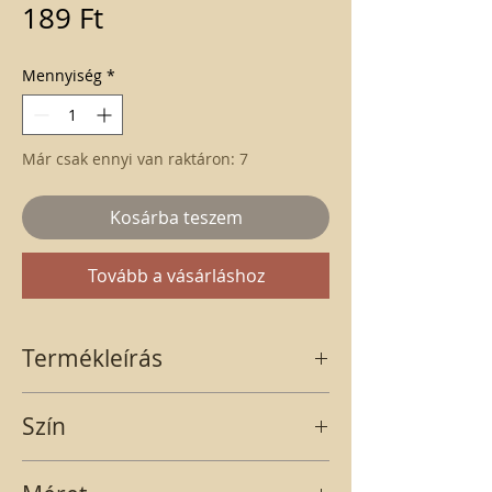
Ár
189 Ft
Mennyiség
*
Már csak ennyi van raktáron: 7
Kosárba teszem
Tovább a vásárláshoz
Termékleírás
Krém színű, dália virágfej. A termék kb. 7
Szín
cm.
krém