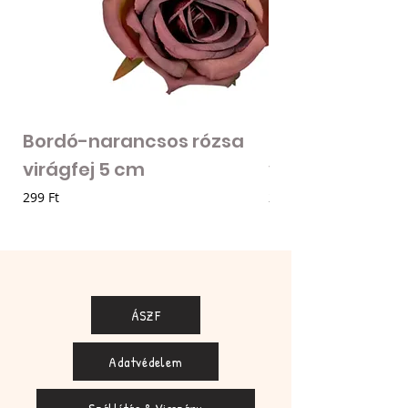
Bordó-narancsos rózsa
Fodros szirmú 
virágfej 5 cm
virágfej - vilá
Ár
Ár
299 Ft
205 Ft
ÁSZF
Adatvédelem