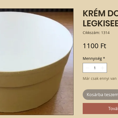
KRÉM D
LEGKISE
Cikkszám: 1314
Ár
1100 Ft
Mennyiség
*
Már csak ennyi van 
Kosárba tesze
Tová