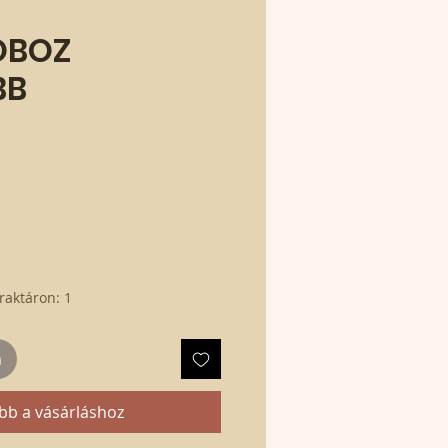
OBOZ
BB
raktáron: 1
m
bb a vásárláshoz