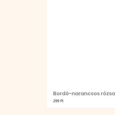
Bordó-narancsos rózsa 
Ár
299 Ft