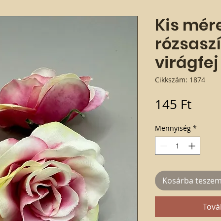
Kis mér
rózsasz
virágfej
Cikkszám: 1874
Ár
145 Ft
Mennyiség
*
Kosárba tesze
Tová