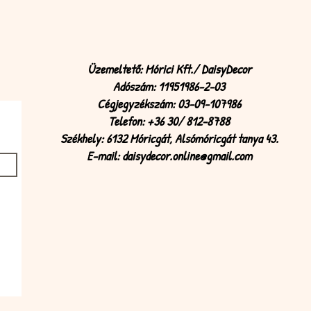
Üzemeltető: Mórici Kft./ DaisyDecor
Adószám: 11951986-2-03
Cégjegyzékszám: 03-09-107986
Telefon: +36 30/ 812-8788
Székhely: 6132 Móricgát, Alsómóricgát tanya 43.
E-mail:
daisydecor.online@gmail.com