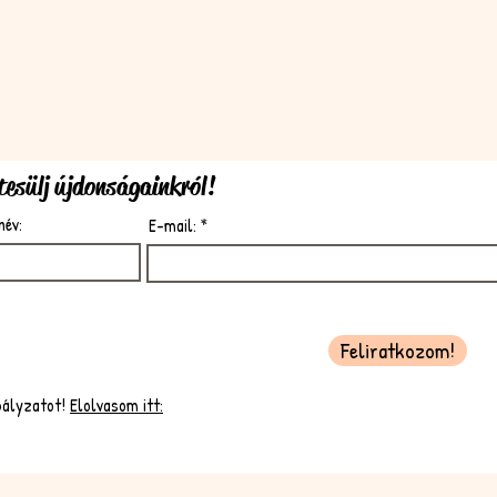
rtesülj újdonságainkról!
név:
E-mail:
Feliratkozom!
bályzatot!
Elolvasom itt: