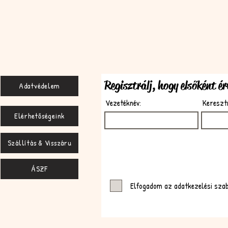
Regisztrálj, hogy elsőként é
Adatvédelem
Vezetéknév:
Kereszt
Elérhetőségeink
Szállítás & Visszáru
ÁSZF
Elfogadom az adatkezelési sza