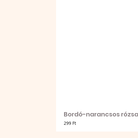
Bordó-narancsos rózsa 
Ár
299 Ft