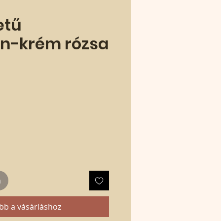
etű
ín-krém rózsa
m
bb a vásárláshoz