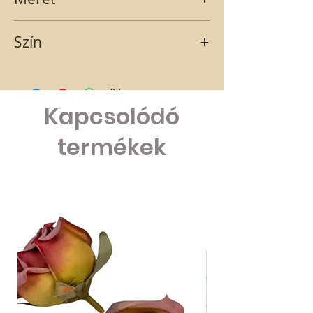
17,5x8x8,5
Szín
zöld
Kapcsolódó
termékek