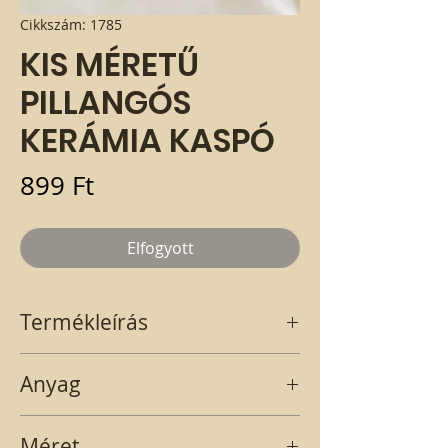
Cikkszám: 1785
KIS MÉRETŰ
PILLANGÓS
KERÁMIA KASPÓ
Ár
899 Ft
Elfogyott
Termékleírás
Kerámia kis méretű pillangós kaspó.
Anyag
kerámia
Méret