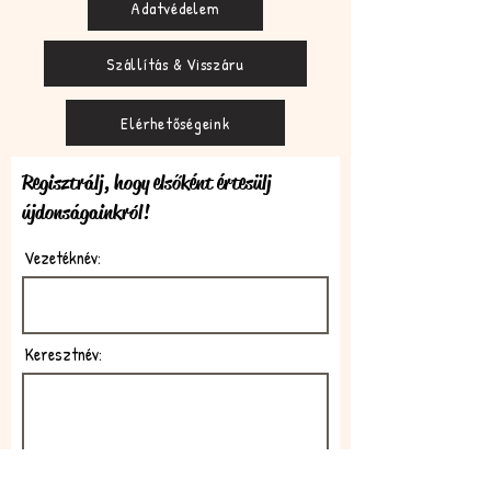
Adatvédelem
Szállítás & Visszáru
Elérhetőségeink
Regisztrálj, hogy elsőként értesülj
újdonságainkról!
Vezetéknév:
Keresztnév:
E-mail: