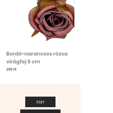
Bordó-narancsos rózsa
Fodros szirmú 
virágfej 5 cm
virágfej - vilá
Ár
Ár
299 Ft
205 Ft
ÁSZF