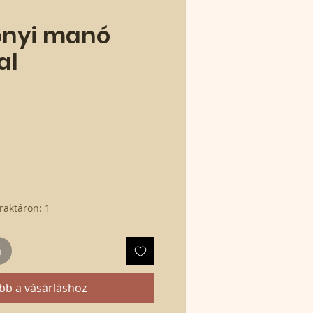
onyi manó
al
raktáron: 1
m
bb a vásárláshoz