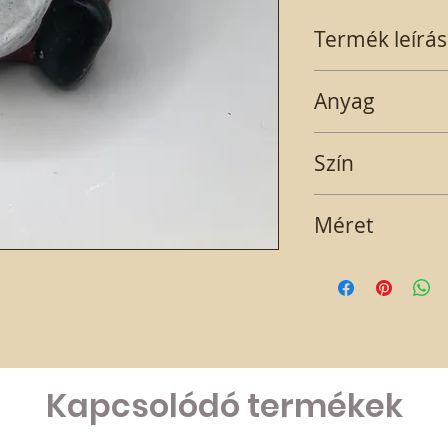
Termék leírás
Piros ruháa manó, 
Anyag
Gipsz
Szín
Piros-fehér-szürke
Méret
8,5x 5 cm
Kapcsolódó termékek