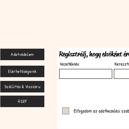
Regisztrálj, hogy elsőként é
Adatvédelem
Vezetéknév:
Kereszt
Elérhetőségeink
Szállítás & Visszáru
ÁSZF
Elfogadom az adatkezelési sza