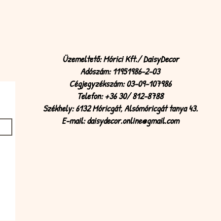
Üzemeltető: Mórici Kft./ DaisyDecor
Adószám: 11951986-2-03
Cégjegyzékszám: 03-09-107986
Telefon: +36 30/ 812-8788
Székhely: 6132 Móricgát, Alsómóricgát tanya 43.
E-mail:
daisydecor.online@gmail.com