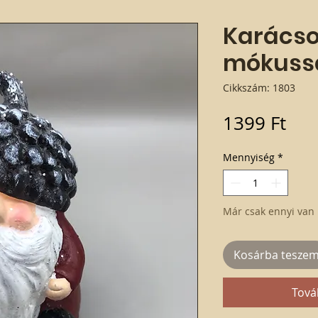
Karács
mókuss
Cikkszám: 1803
Ár
1399 Ft
Mennyiség
*
Már csak ennyi van 
Kosárba tesze
Tová