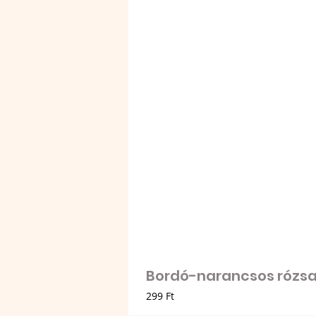
Bordó-narancsos rózsa 
Ár
299 Ft