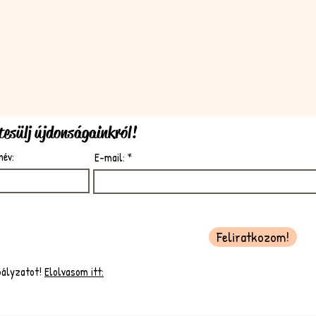
rtesülj újdonságainkról!
név:
E-mail:
Feliratkozom!
bályzatot!
Elolvasom itt: