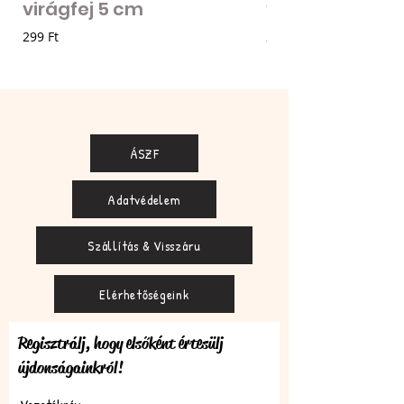
virágfej 5 cm
virágfej - vilá
Ár
Ár
299 Ft
205 Ft
ÁSZF
Adatvédelem
Szállítás & Visszáru
Elérhetőségeink
Regisztrálj, hogy elsőként értesülj
újdonságainkról!