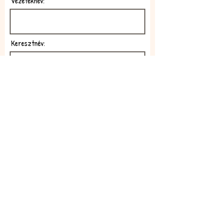
Vezetéknév:
Keresztnév:
E-mail:
Feliratkozom!
Elfogadom az adatkezelési
szabályzatot!
Elolvasom itt: