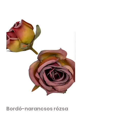
Bordó-narancsos rózsa
Fodros szirmú 