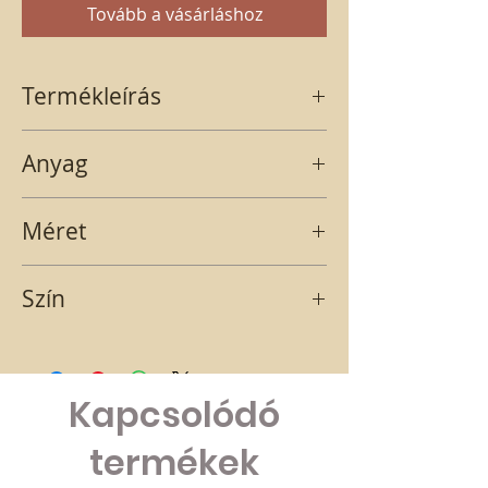
Tovább a vásárláshoz
Termékleírás
A csomagban 2 db kandeláber található.
Anyag
MŰANYAG
Méret
12x4
Szín
FEKETE
Kapcsolódó
termékek