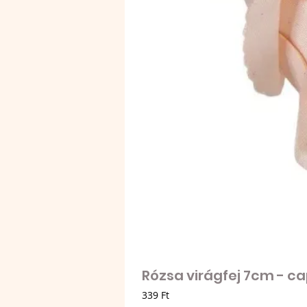
Rózsa virágfej 7cm - c
Ár
339 Ft