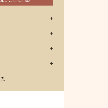
bb a vásárláshoz
des szürke színű doboz,