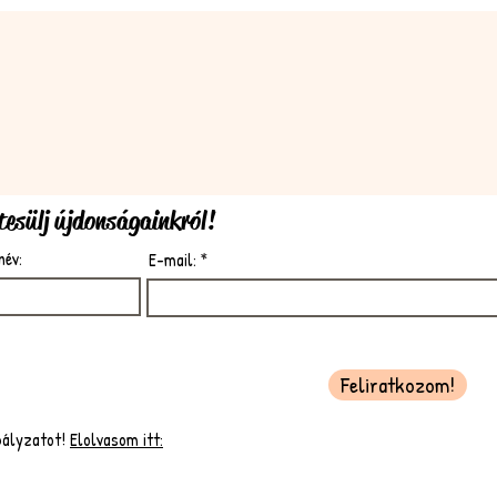
rtesülj újdonságainkról!
név:
E-mail:
Feliratkozom!
bályzatot!
Elolvasom itt: