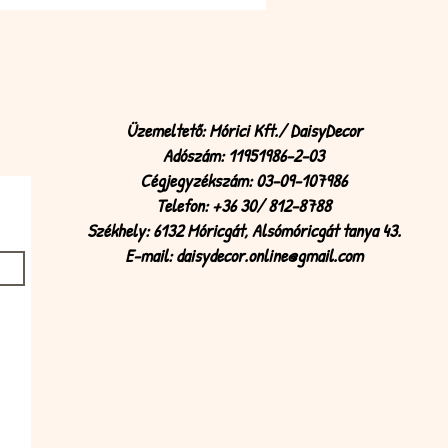
Üzemeltető: Mórici Kft./ DaisyDecor
Adószám: 11951986-2-03
Cégjegyzékszám: 03-09-107986
Telefon: +36 30/ 812-8788
Székhely: 6132 Móricgát, Alsómóricgát tanya 43.
E-mail:
daisydecor.online@gmail.com