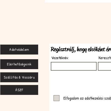
Regisztrálj, hogy elsőként é
Adatvédelem
Vezetéknév:
Kereszt
Elérhetőségeink
Szállítás & Visszáru
ÁSZF
Elfogadom az adatkezelési sza