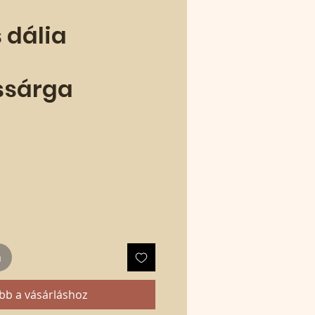
 dália
ssárga
m
bb a vásárláshoz