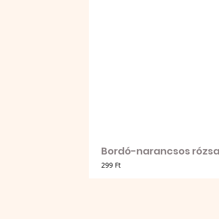
Bordó-narancsos rózsa 
Ár
299 Ft