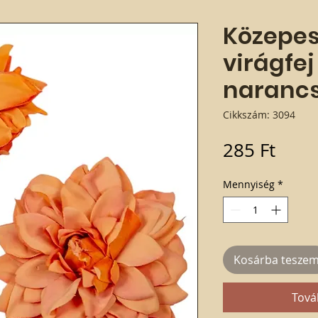
Közepes
virágfej
naranc
Cikkszám: 3094
Ár
285 Ft
Mennyiség
*
Kosárba tesze
Tová