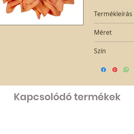
Termékleírás
Közepes méretű, nar
Méret
termék kb. 8 cm.
8 cm
Szín
Narancssárga
Kapcsolódó termékek