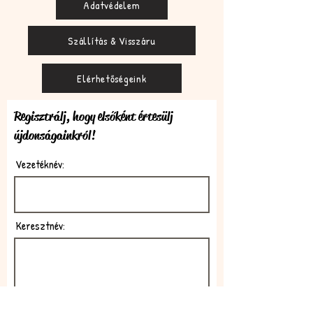
Adatvédelem
Szállítás & Visszáru
Elérhetőségeink
Regisztrálj, hogy elsőként értesülj
újdonságainkról!
Vezetéknév:
Keresztnév:
E-mail: