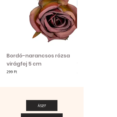
Bordó-narancsos rózsa
Fodros szirmú 
virágfej 5 cm
virágfej - vilá
Ár
Ár
299 Ft
205 Ft
ÁSZF