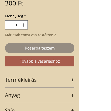
Ár
300 Ft
Mennyiség
*
Már csak ennyi van raktáron: 2
Kosárba teszem
Tovább a vásárláshoz
Térmékleírás
Gipsz kék macaron. Az "édesség" kiválóan
Anyag
alkalmas kopogtatók és más asztaldíszek
dekorálásához.
gipsz
Szín