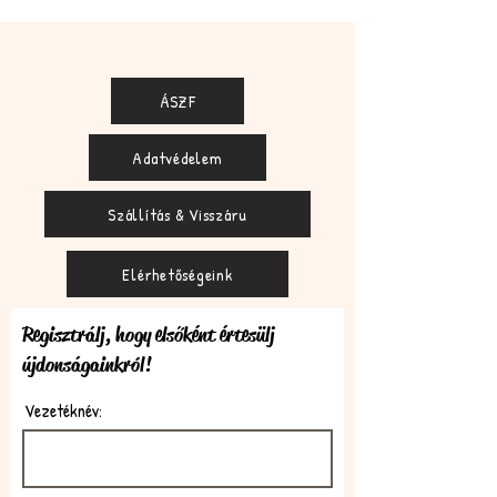
ÁSZF
Adatvédelem
Szállítás & Visszáru
Elérhetőségeink
Regisztrálj, hogy elsőként értesülj
újdonságainkról!
Vezetéknév: