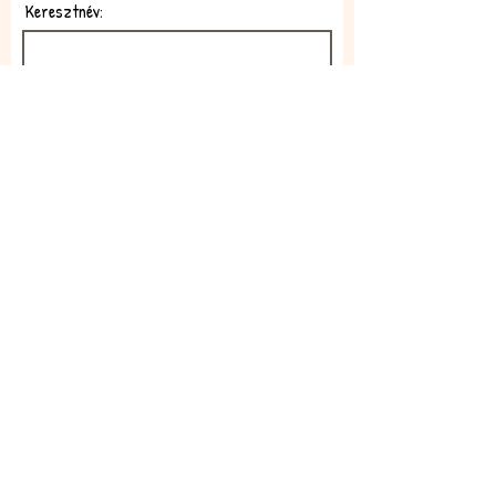
Keresztnév:
E-mail:
Feliratkozom!
Elfogadom az adatkezelési
szabályzatot!
Elolvasom itt: