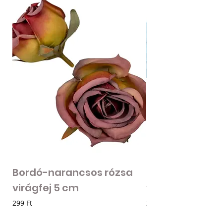
Bordó-narancsos rózsa
Fodros szirmú 
virágfej 5 cm
virágfej - vilá
Ár
Ár
299 Ft
205 Ft