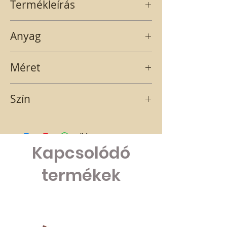
Termékleírás
Mini fa kék-fehér körhinta.
Anyag
FA
Méret
7,4X3,1
Szín
KÉK-FEHÉR
Kapcsolódó
termékek