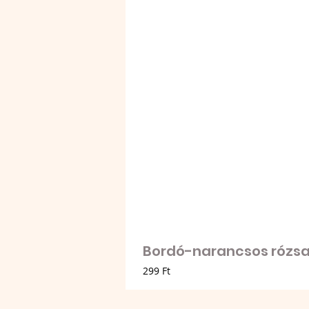
Bordó-narancsos rózsa 
Ár
299 Ft