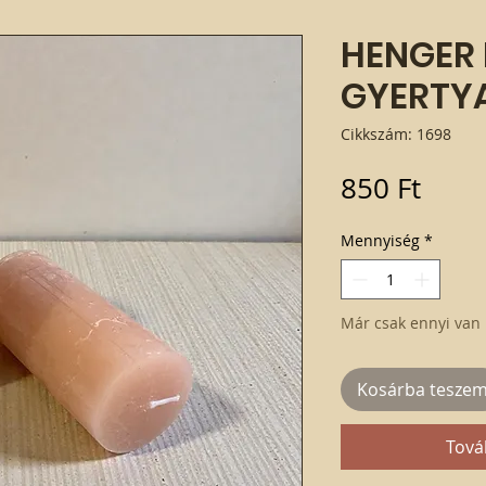
HENGER 
GYERTY
Cikkszám: 1698
Ár
850 Ft
Mennyiség
*
Már csak ennyi van 
Kosárba tesze
Tová