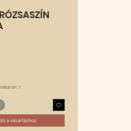
RÓZSASZÍN
A
raktáron: 1
m
bb a vásárláshoz