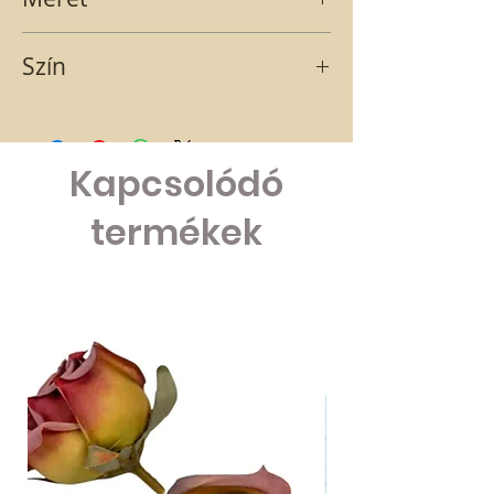
9,4x4,4
Szín
világos zöld
Kapcsolódó
termékek