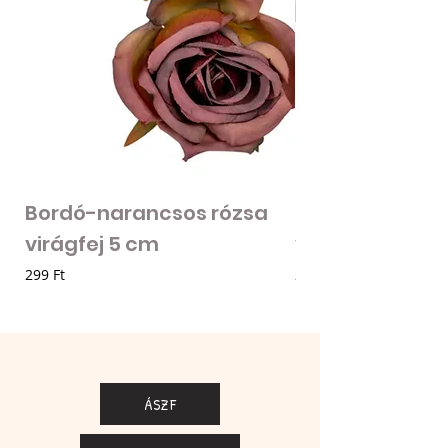
Bordó-narancsos rózsa
Fodros szirmú 
virágfej 5 cm
virágfej - vilá
Ár
Ár
299 Ft
205 Ft
ÁSZF