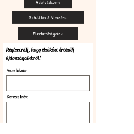
Adatvédelem
Szállítás & Visszáru
Elérhetőségeink
Regisztrálj, hogy elsőként értesülj
újdonságainkról!
Vezetéknév:
Keresztnév:
E-mail: