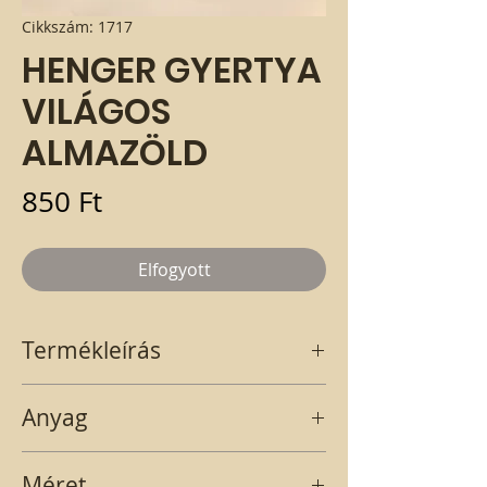
Cikkszám: 1717
HENGER GYERTYA
VILÁGOS
ALMAZÖLD
Ár
850 Ft
Elfogyott
Termékleírás
Világoszöld, henger alakú gyertya. A
Anyag
termék darabonként megvásárolható. A
termék ára 1 db-ra értendő.
VIASZ
Méret