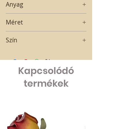
Anyag
papír
Méret
12x20,5x17,5
Szín
fehér
Kapcsolódó
termékek