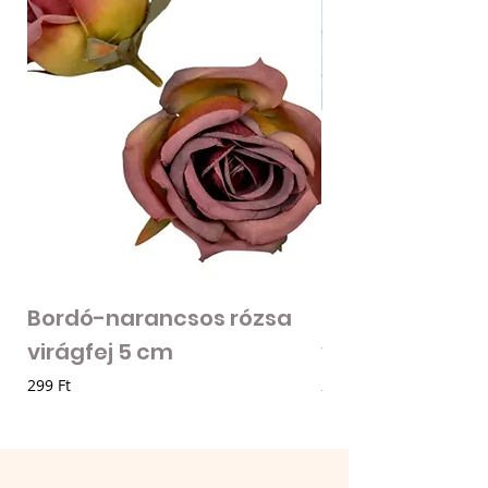
Bordó-narancsos rózsa
Fodros szirmú 
virágfej 5 cm
virágfej - vilá
Ár
Ár
299 Ft
205 Ft