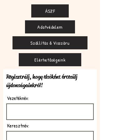
ÁSZF
Adatvédelem
Szállítás & Visszáru
Elérhetőségeink
Regisztrálj, hogy elsőként értesülj
újdonságainkról!
Vezetéknév:
Keresztnév: