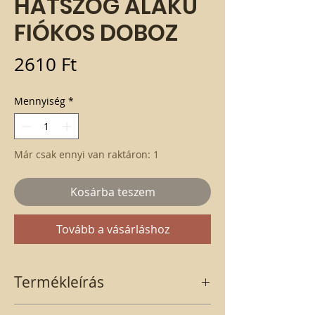
HATSZÖG ALAKÚ
FIÓKOS DOBOZ
Ár
2610 Ft
Mennyiség
*
Már csak ennyi van raktáron: 1
Kosárba teszem
Tovább a vásárláshoz
Termékleírás
Hatszög doboz Közepes méretű fiókkal.