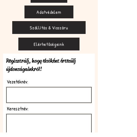
Adatvédelem
Szállítás & Visszáru
Elérhetőségeink
Regisztrálj, hogy elsőként értesülj
újdonságainkról!
Vezetéknév:
Keresztnév: