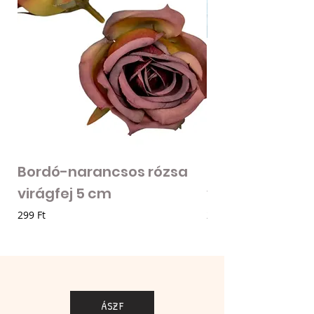
Bordó-narancsos rózsa
Fodros szirmú 
virágfej 5 cm
virágfej - vilá
Ár
Ár
299 Ft
205 Ft
ÁSZF