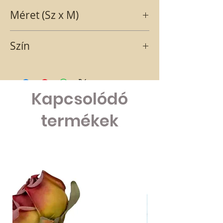
fa
Méret (Sz x M)
3,6X3,6 cm
Szín
PIROS
Kapcsolódó
termékek