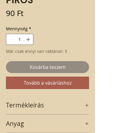
Ár
90 Ft
Mennyiség
*
Már csak ennyi van raktáron: 3
Kosárba teszem
Tovább a vásárláshoz
Termékleírás
Nagy, piros színű hópelyhek 2 db-os
Anyag
csomagban