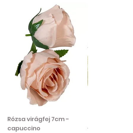
Rózsa virágfej 7cm -
Mű zöld bogánc
capuccino
- zöld