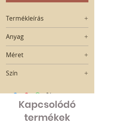
Termékleírás
Hatszög alakú kinyithatós doboz Közepes
Anyag
méretben.
papír
Méret
17,2x15x15
Szín
fehér
Kapcsolódó
termékek