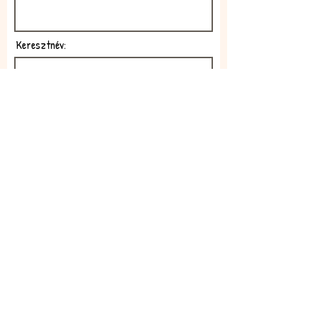
Keresztnév:
E-mail:
Feliratkozom!
Elfogadom az adatkezelési
szabályzatot!
Elolvasom itt: