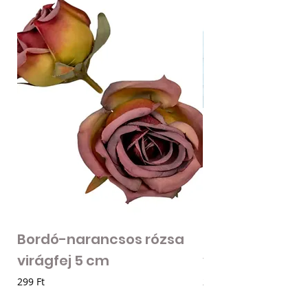
Bordó-narancsos rózsa
Fodros szirmú 
virágfej 5 cm
virágfej - vilá
Ár
Ár
299 Ft
205 Ft