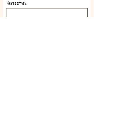
Keresztnév:
E-mail:
Feliratkozom!
Elfogadom az adatkezelési
szabályzatot!
Elolvasom itt: