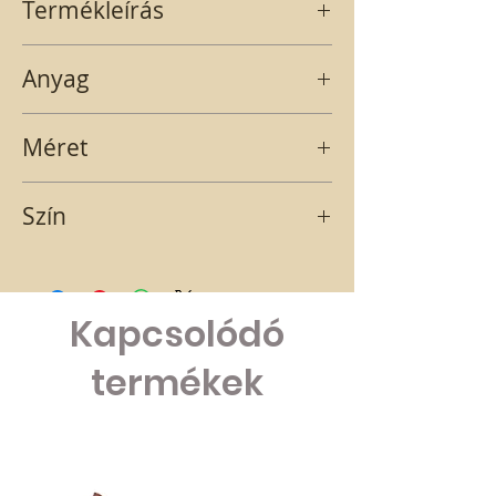
Termékleírás
Szürke, flower feliratos vessző kaspó,
Anyag
nejlon béléssel.
vessző
Méret
11x12,5x13,5
Szín
szürke
Kapcsolódó
termékek