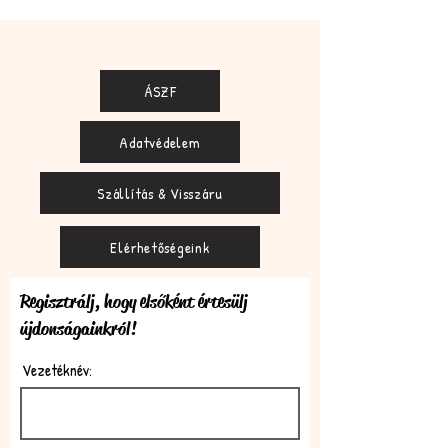
ÁSZF
Adatvédelem
Szállítás & Visszáru
Elérhetőségeink
Regisztrálj, hogy elsőként értesülj
újdonságainkról!
Vezetéknév: