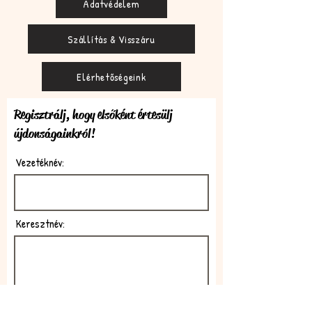
Adatvédelem
Szállítás & Visszáru
Elérhetőségeink
Regisztrálj, hogy elsőként értesülj
újdonságainkról!
Vezetéknév:
Keresztnév:
E-mail: