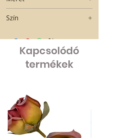
11x8 cm
Szín
zöld
Kapcsolódó
termékek