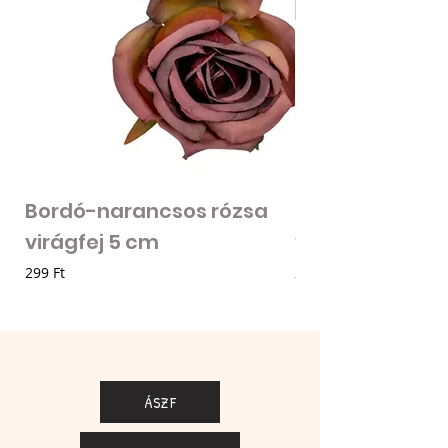
Bordó-narancsos rózsa
Fodros szirmú 
virágfej 5 cm
virágfej - vilá
Ár
Ár
299 Ft
205 Ft
ÁSZF