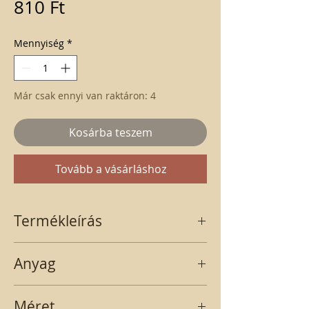
Ár
810 Ft
Mennyiség
*
Már csak ennyi van raktáron: 4
Kosárba teszem
Tovább a vásárláshoz
Termékleírás
Fenyőfa alakú, zöld színű gyertya,
Anyag
darabban vásárolható. A feltüntetett ár 1
db-ra értendő.
VIASZ
Méret