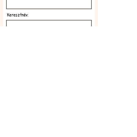
Keresztnév:
E-mail:
Feliratkozom!
Elfogadom az adatkezelési
szabályzatot!
Elolvasom itt: