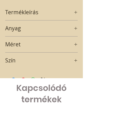
Termékleírás
Fehér nagy méretű álló szarvas.
Anyag
MŰANYAG
Méret
22X14
Szín
FEHÉR
Kapcsolódó
termékek