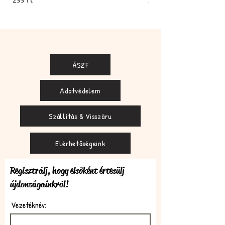
ÁSZF
Adatvédelem
Szállítás & Visszáru
Elérhetőségeink
Regisztrálj, hogy elsőként értesülj
újdonságainkról!
Vezetéknév: