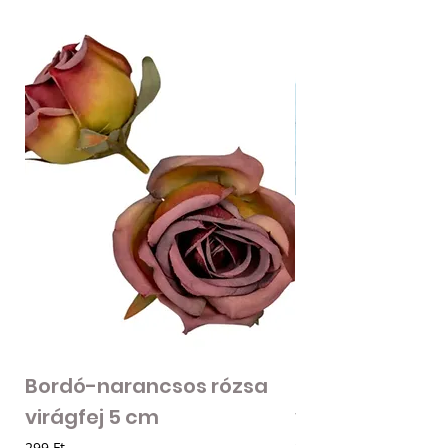
Bordó-narancsos rózsa
Fodros szirmú 
virágfej 5 cm
virágfej - vilá
Ár
Ár
299 Ft
205 Ft