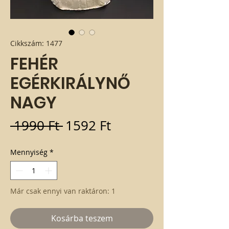
Cikkszám: 1477
FEHÉR
EGÉRKIRÁLYNŐ
NAGY
Szokásos
Akciós
 1990 Ft 
1592 Ft
ár
ár
Mennyiség
*
Már csak ennyi van raktáron: 1
Kosárba teszem