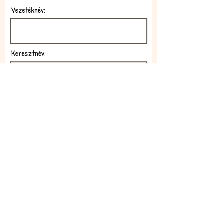
Vezetéknév:
Keresztnév:
E-mail:
Feliratkozom!
Elfogadom az adatkezelési
szabályzatot!
Elolvasom itt: