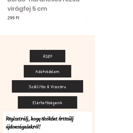
virágfej 5 cm
virágfej - vilá
Ár
Ár
299 Ft
205 Ft
ÁSZF
Adatvédelem
Szállítás & Visszáru
Elérhetőségeink
Regisztrálj, hogy elsőként értesülj
újdonságainkról!