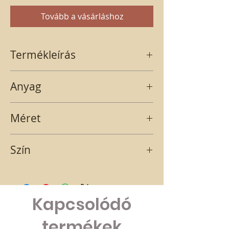
Tovább a vásárláshoz
Termékleírás
Fehér nagy méretű egérkirálynő.
Anyag
GIPSZ
Méret
11,5X5X5
Szín
FEHÉR-EZÜST
Kapcsolódó
termékek