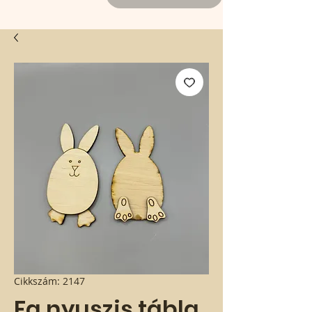
Cikkszám: 2147
Fa nyuszis tábla