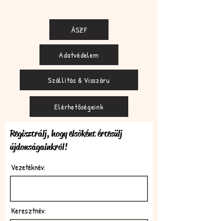
ÁSZF
Adatvédelem
Szállítás & Visszáru
Elérhetőségeink
Regisztrálj, hogy elsőként értesülj
újdonságainkról!
Vezetéknév:
Keresztnév: