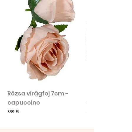
Rózsa virágfej 7cm -
Mű zöld bogánc
capuccino
- zöld
Ár
Ár
339 Ft
85 Ft