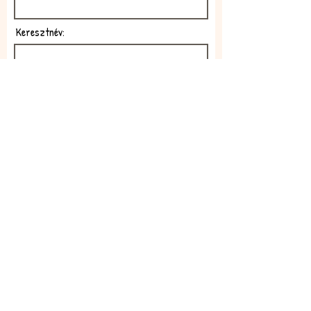
Keresztnév:
E-mail:
Feliratkozom!
Elfogadom az adatkezelési
szabályzatot!
Elolvasom itt: