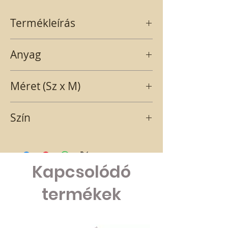
Termékleírás
Születésnapi kívánság 30 ÉVES hölgy
Anyag
számára
fa
Méret (Sz x M)
11,6X8
Szín
RÓZSASZÍN
Kapcsolódó
termékek