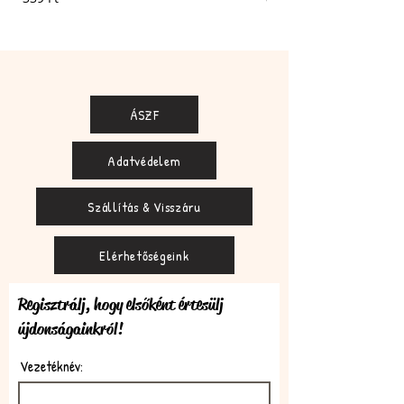
ÁSZF
Adatvédelem
Szállítás & Visszáru
Elérhetőségeink
Regisztrálj, hogy elsőként értesülj
újdonságainkról!
Vezetéknév: