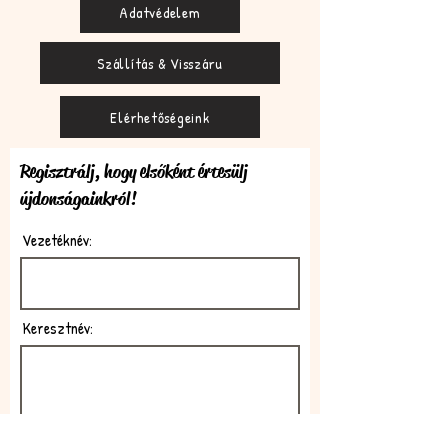
Adatvédelem
Szállítás & Visszáru
Elérhetőségeink
Regisztrálj, hogy elsőként értesülj
újdonságainkról!
Vezetéknév:
Keresztnév:
E-mail: