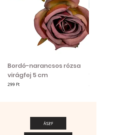
Bordó-narancsos rózsa
Fodros szirmú 
virágfej 5 cm
virágfej - vilá
Ár
Ár
299 Ft
205 Ft
ÁSZF