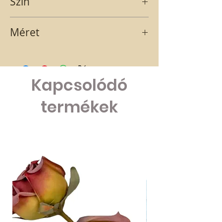
Szín
barna-fehér
Méret
3x1,8x2,3 cm
Kapcsolódó
termékek