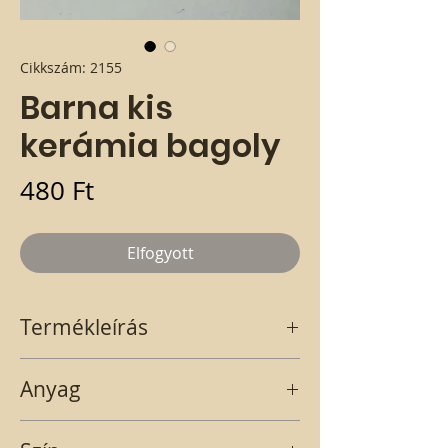
Cikkszám: 2155
Barna kis
kerámia bagoly
Ár
480 Ft
Elfogyott
Termékleírás
Kis méretű barnás fehér kerámia bagoly.
Anyag
A termék ára egy darabra értendő.
kerámia