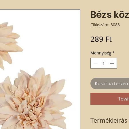
Bézs kö
Cikkszám: 3083
Ár
289 Ft
Mennyiség
*
Kosárba tesze
Tová
Termékleírás