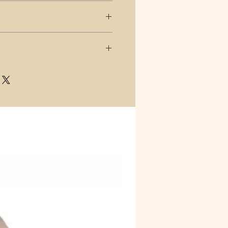
 méretű dália virágfej. A termék