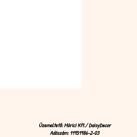
Mű zöld bogáncs fej 
Ár
85 Ft
Üzemeltető: Mórici Kft./ DaisyDecor
Adószám: 11951986-2-03