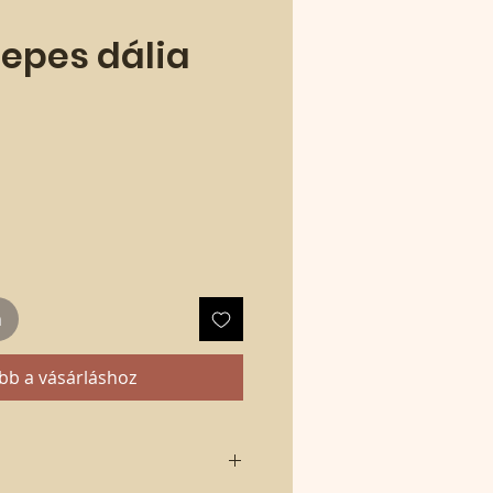
zepes dália
m
bb a vásárláshoz