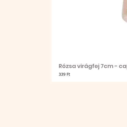
Rózsa virágfej 7cm - c
Ár
339 Ft